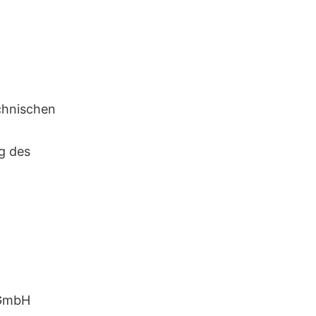
echnischen
g des
 GmbH