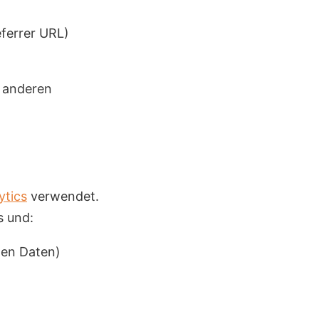
eferrer URL)
t anderen
ytics
verwendet.
s und:
nen Daten)