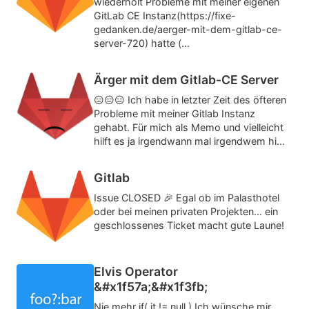
wiederholt Probleme mit meiner eigenen
GitLab CE Instanz(https://fixe-
gedanken.de/aerger-mit-dem-gitlab-ce-
server-720) hatte (...
Ärger mit dem Gitlab-CE Server
😑😑😑 Ich habe in letzter Zeit des öfteren
Probleme mit meiner Gitlab Instanz
gehabt. Für mich als Memo und vielleicht
hilft es ja irgendwann mal irgendwem hi...
Gitlab
Issue CLOSED 🎉 Egal ob im Palasthotel
oder bei meinen privaten Projekten… ein
geschlossenes Ticket macht gute Laune!
Elvis Operator
&#x1f57a;&#x1f3fb;
Nie mehr if( it != null ) Ich wünsche mir